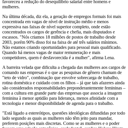
favoreceu a redução do desequilíbrio salarial entre homens e
mulheres.
Na última década, diz ela, a geração de empregos formais foi mais
concentrada em vagas de nível de instrução médio e menos
expressiva nas faixas de nível superior completo, onde estão
concentrados os cargos de gerência e chefia, mais disputados e
escassos. "Nós criamos 18 milhões de postos de trabalho desde
2003, porém 90% disso foi na faixa de até três salários mínimos.
Não estamos criando oportunidades para pessoal mais qualificado.
Quando há menos vagas de maior remuneração e mais
competidores, quem é desfavorecida é a mulher", afirma Lena.
A barreira velada que dificulta a chegada das mulheres aos cargos de
comando nas empresas é o que as pesquisas de gênero chamam de
"teto de vidro", combinação que envolve sobrecarga de trabalho,
rotina doméstica e cuidado com os filhos – já que tais afazeres ainda
são considerados responsabilidades preponderantemente femininas –
com a cultura em grande parte das empresas que associa a imagem
feminina à menor aptidão para liderança, menos afinidade com a
tecnologia e menor disponibilidade de agenda para o trabalho.
"Está ligado a estereótipos, questões ideológicas difundidas por todo
lado segundo as quais as mulheres não têm jeito para mandar,
preferem posições mais discretas. Como se as mulheres e o poder