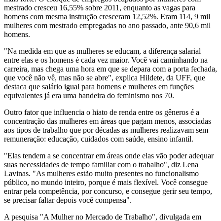
mestrado cresceu 16,55% sobre 2011, enquanto as vagas para
homens com mesma instrução cresceram 12,52%. Eram 114, 9 mil
mulheres com mestrado empregadas no ano passado, ante 90,6 mil
homens.
"Na medida em que as mulheres se educam, a diferença salarial
entre elas e os homens é cada vez maior. Você vai caminhando na
carreira, mas chega uma hora em que se depara com a porta fechada,
que você não vê, mas não se abre", explica Hildete, da UFF, que
destaca que salário igual para homens e mulheres em funções
equivalentes já era uma bandeira do feminismo nos 70.
Outro fator que influencia o hiato de renda entre os gêneros é a
concentração das mulheres em áreas que pagam menos, associadas
aos tipos de trabalho que por décadas as mulheres realizavam sem
remuneração: educação, cuidados com saúde, ensino infantil.
"Elas tendem a se concentrar em áreas onde elas vão poder adequar
suas necessidades de tempo familiar com o trabalho", diz Lena
Lavinas. "As mulheres estão muito presentes no funcionalismo
público, no mundo inteiro, porque é mais flexível. Você consegue
entrar pela competência, por concurso, e consegue gerir seu tempo,
se precisar faltar depois você compensa".
A pesquisa "A Mulher no Mercado de Trabalho", divulgada em