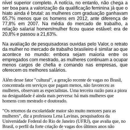
nível superior completo. A notícia, no entanto, não chega a
ser boa para a valorização da qualificação feminina já que o
hiato ainda é brutal: as mulheres com graduação ganhavam
65,7% menos que os homens em 2012, ante diferença de
77,8% em 2007. Na média do mercado de trabalho, a
relação salarial homem/mulher ficou quase estável: era de
20,8% e passou a 21,63%.
Na avaliação de pesquisadoras ouvidas pelo Valor, o retrato
da mulher no mercado de trabalho brasileiro é similar ao que
acontece no mundo: embora sejam maioria entre os
empregados com mestrado, as mulheres continuam a ocupar
menos cargos de chefia e comando nas empresas, que
oferecem os melhores salários.
Além desse fator "cultural", a geração recente de vagas no Brasil,
concentrada em serviços que pagam menos, não favoreceu as
mulheres, observam as especialistas. Uma terceira razão para a piora
na desigualdade é ainda mais perversa: há mais mulheres que
homens com mestrado e doutorado.
"Os retornos da escolaridade maior são muito menores para as
mulheres", diz a professora Lena Lavinas, pesquisadora da
Universidade Federal do Rio de Janeiro (UFRJ), que avalia que, no
Brasil, o perfil da forte criação de vagas dos últimos anos não