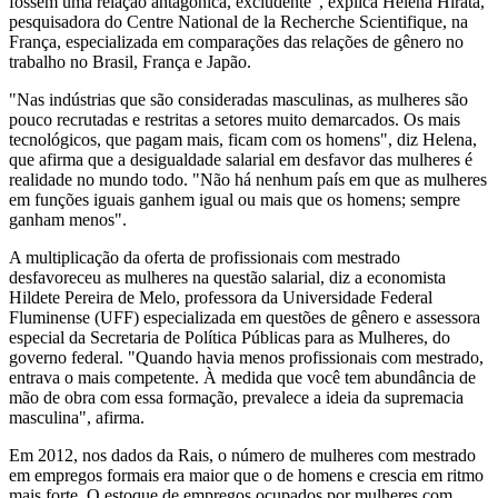
fossem uma relação antagônica, excludente", explica Helena Hirata,
pesquisadora do Centre National de la Recherche Scientifique, na
França, especializada em comparações das relações de gênero no
trabalho no Brasil, França e Japão.
"Nas indústrias que são consideradas masculinas, as mulheres são
pouco recrutadas e restritas a setores muito demarcados. Os mais
tecnológicos, que pagam mais, ficam com os homens", diz Helena,
que afirma que a desigualdade salarial em desfavor das mulheres é
realidade no mundo todo. "Não há nenhum país em que as mulheres
em funções iguais ganhem igual ou mais que os homens; sempre
ganham menos".
A multiplicação da oferta de profissionais com mestrado
desfavoreceu as mulheres na questão salarial, diz a economista
Hildete Pereira de Melo, professora da Universidade Federal
Fluminense (UFF) especializada em questões de gênero e assessora
especial da Secretaria de Política Públicas para as Mulheres, do
governo federal. "Quando havia menos profissionais com mestrado,
entrava o mais competente. À medida que você tem abundância de
mão de obra com essa formação, prevalece a ideia da supremacia
masculina", afirma.
Em 2012, nos dados da Rais, o número de mulheres com mestrado
em empregos formais era maior que o de homens e crescia em ritmo
mais forte. O estoque de empregos ocupados por mulheres com