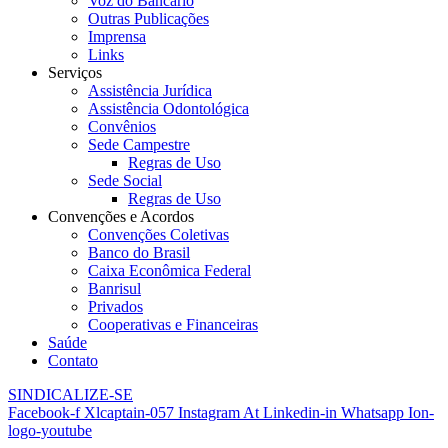
Voz do Bancário
Outras Publicações
Imprensa
Links
Serviços
Assistência Jurídica
Assistência Odontológica
Convênios
Sede Campestre
Regras de Uso
Sede Social
Regras de Uso
Convenções e Acordos
Convenções Coletivas
Banco do Brasil
Caixa Econômica Federal
Banrisul
Privados
Cooperativas e Financeiras
Saúde
Contato
SINDICALIZE-SE
Facebook-f
Xlcaptain-057
Instagram
At
Linkedin-in
Whatsapp
Ion-
logo-youtube