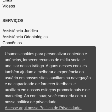
Links
Vídeos
SERVIÇOS
Assistência Jurídica
Assistência Odontológica
Convênios
Sede Campestre
Usamos cookies para personalizar conteúdo e
Salão de Festa
anúncios, fornecer recursos de mídia social e
Política de Privacidade
analisar nosso tráfego. Alguns desses cookies
também ajudam a melhorar a experiência do
CONVENÇÃO COLETIVA E ACORDOS
usuário em nossos sites, auxiliam na navegação
e na capacidade de fornecer feedback e
Convenções Coletivas
auxiliam em nossos esforços promocionais e de
Banco do Brasil
marketing. Ao continuar, você concorda com a
Caixa Econômica Federal
nossa política de privacidade.
Banrisul
Acesse aqui nossa Política de Privacidade.
Privados