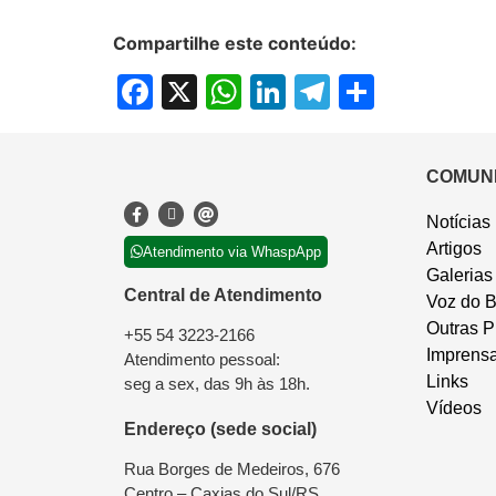
Compartilhe este conteúdo:
Facebook
X
WhatsApp
LinkedIn
Telegram
Share
COMUN
Notícias
Artigos
Atendimento via WhaspApp
Galerias
Central de Atendimento
Voz do B
Outras P
+55 54 3223-2166
Imprens
Atendimento pessoal:
Links
seg a sex, das 9h às 18h.
Vídeos
Endereço (sede social)
Rua Borges de Medeiros, 676
Centro – Caxias do Sul/RS