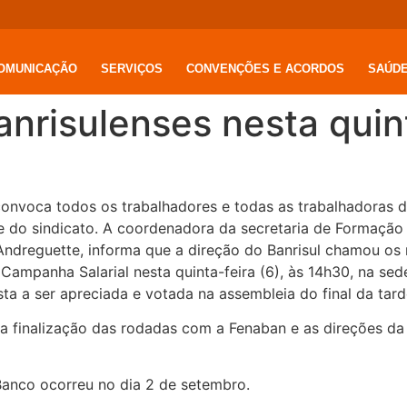
OMUNICAÇÃO
SERVIÇOS
CONVENÇÕES E ACORDOS
SAÚD
nrisulenses nesta quint
onvoca todos os trabalhadores e todas as trabalhadoras d
ede do sindicato. A coordenadora da secretaria de Formação
ndreguette, informa que a direção do Banrisul chamou os 
ampanha Salarial nesta quinta-feira (6), às 14h30, na sede
ta a ser apreciada e votada na assembleia do final da tard
 finalização das rodadas com a Fenaban e as direções da C
Banco ocorreu no dia 2 de setembro.