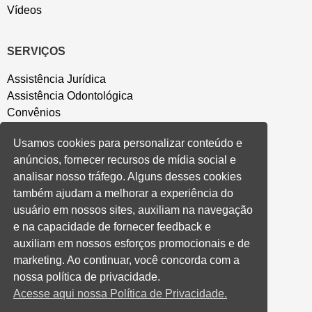
Vídeos
SERVIÇOS
Assistência Jurídica
Assistência Odontológica
Convênios
Sede Campestre
Usamos cookies para personalizar conteúdo e
Salão de Festa
anúncios, fornecer recursos de mídia social e
Política de Privacidade
analisar nosso tráfego. Alguns desses cookies
também ajudam a melhorar a experiência do
CONVENÇÃO COLETIVA E ACORDOS
usuário em nossos sites, auxiliam na navegação
e na capacidade de fornecer feedback e
Convenções Coletivas
auxiliam em nossos esforços promocionais e de
Banco do Brasil
marketing. Ao continuar, você concorda com a
Caixa Econômica Federal
nossa política de privacidade.
Banrisul
Acesse aqui nossa Política de Privacidade.
Privados