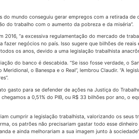
ís do mundo conseguiu gerar empregos com a retirada de di
ão do trabalho com o aumento da pobreza e da miséria”.
 em 2016, “a excessiva regulamentação do mercado de traba
fazer negócios no país. Isso sugere que bilhões de reais 
odos os anos, devido a uma legislação trabalhista anacrôn
ação do banco é descabida. “Se isso fosse verdade, o Santa
 Meridional, o Banespa e o Real”, lembrou Claudir. “A legisl
es”.
to gasto para se defender de ações na Justiça do Trabalh
, chegamos a 0,51% do PIB, ou R$ 33 bilhões por ano, o eq
am cumprir a legislação trabalhista, valorizando os seus t
orma, os patrões não precisariam gastar todo esse dinheiro
anda e ainda melhorariam a sua imagem junto à sociedade”