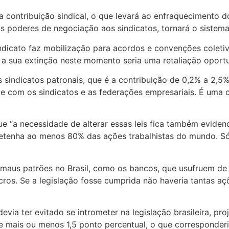
contribuição sindical, o que levará ao enfraquecimento dos
s poderes de negociação aos sindicatos, tornará o sistema 
ndicato faz mobilização para acordos e convenções coletiva
a sua extinção neste momento seria uma retaliação oportun
s sindicatos patronais, que é a contribuição de 0,2% a 2,
e com os sindicatos e as federações empresariais. É uma cr
e “a necessidade de alterar essas leis fica também evide
 detenha ao menos 80% das ações trabalhistas do mundo. Só
maus patrões no Brasil, como os bancos, que usufruem de 
cros. Se a legislação fosse cumprida não haveria tantas açõ
via ter evitado se intrometer na legislação brasileira, pr
mais ou menos 1,5 ponto percentual, o que corresponderia