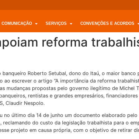
COMUNICAÇÃO
SERVIÇOS
CONVENÇÕES E ACORDOS
apoiam reforma trabalhi
banqueiro Roberto Setubal, dono do Itaú, o maior banco p
o ao escrever o artigo “A importância da reforma trabalhis
m as mudanças propostas pelo governo ilegítimo de Michel 
 banqueiros, rentistas e grandes empresários, financiador
S, Claudir Nespolo.
 no último dia 14 de junho um documento elaborado pelo 
reclamando do custo da legislação trabalhista para o empr
e projeto em causa própria, com o objetivo de retirar dire