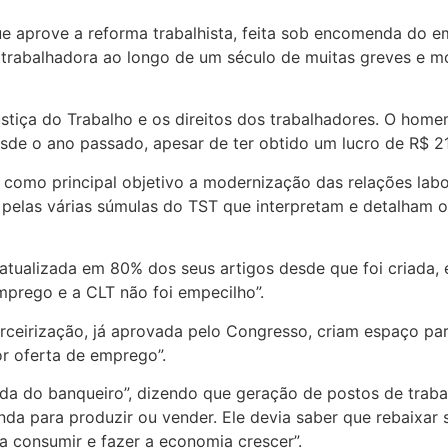
 aprove a reforma trabalhista, feita sob encomenda do emp
e trabalhadora ao longo de um século de muitas greves e mo
ustiça do Trabalho e os direitos dos trabalhadores. O ho
esde o ano passado, apesar de ter obtido um lucro de R$ 21
omo principal objetivo a modernização das relações labora
 pelas várias súmulas do TST que interpretam e detalham os
atualizada em 80% dos seus artigos desde que foi criada, 
mprego e a CLT não foi empecilho”.
rceirização, já aprovada pelo Congresso, criam espaço par
r oferta de emprego”.
iada do banqueiro”, dizendo que geração de postos de tra
para produzir ou vender. Ele devia saber que rebaixar sal
 consumir e fazer a economia crescer”.