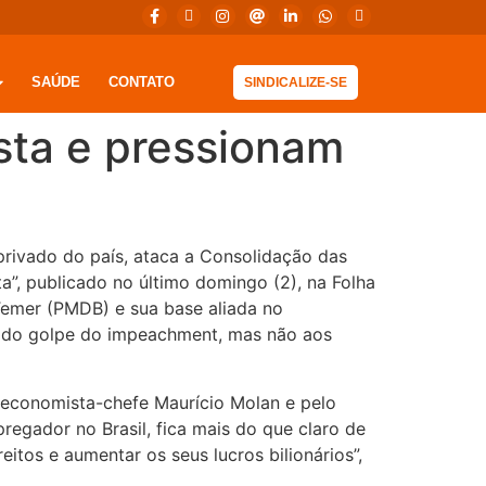
SAÚDE
CONTATO
SINDICALIZE-SE
sta e pressionam
rivado do país, ataca a Consolidação das
ta”, publicado no último domingo (2), na Folha
Temer (PMDB) e sua base aliada no
es do golpe do impeachment, mas não aos
economista-chefe Maurício Molan e pelo
egador no Brasil, fica mais do que claro de
itos e aumentar os seus lucros bilionários”,