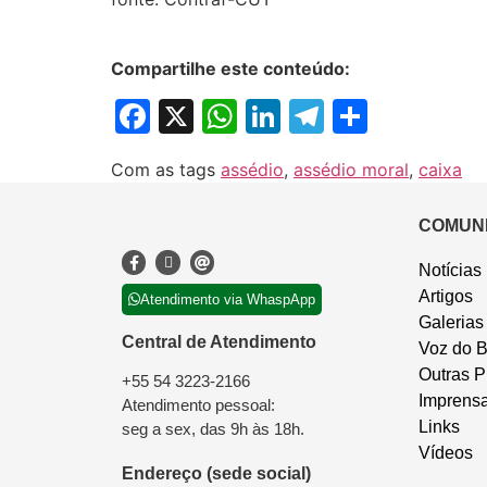
Compartilhe este conteúdo:
Facebook
X
WhatsApp
LinkedIn
Telegram
Share
Com as tags
assédio
,
assédio moral
,
caixa
COMUN
Notícias
Artigos
Atendimento via WhaspApp
Galerias
Central de Atendimento
Voz do B
Outras P
+55 54 3223-2166
Imprens
Atendimento pessoal:
Links
seg a sex, das 9h às 18h.
Vídeos
Endereço (sede social)