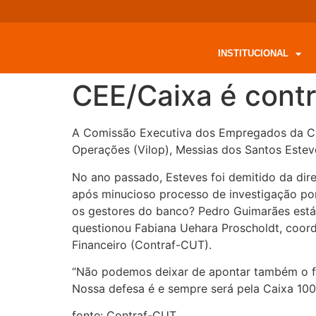
INSTITUCIONAL
CEE/Caixa é cont
A Comissão Executiva dos Empregados da Cai
Operações (Vilop), Messias dos Santos Estev
No ano passado, Esteves foi demitido da dir
após minucioso processo de investigação por
os gestores do banco? Pedro Guimarães está 
questionou Fabiana Uehara Proscholdt, coor
Financeiro (Contraf-CUT).
“Não podemos deixar de apontar também o fa
Nossa defesa é e sempre será pela Caixa 100%
fonte: Contraf-CUT