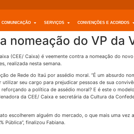
COMUNICAÇÃO
SERVIÇOS
CONVENÇÕES E ACORDOS
ra nomeação do VP da V
xa (CEE/ Caixa) é veemente contra a nomeação do novo v
es, realizada nesta semana.
eção de Rede do Itaú por assédio moral. “É um absurdo no
 utilizar seu cargo para prejudicar pessoas de sua conviv
reforçando a política de assédio moral? E é este o modelo
denadora da CEE/ Caixa e secretária da Cultura da Confe
to escolherem alguém do mercado, o que mais uma vez apon
 Pública”, finalizou Fabiana.