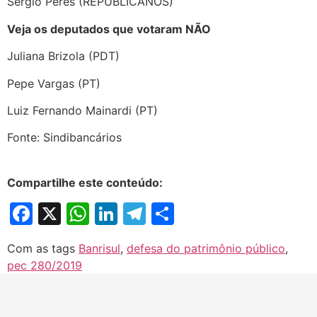
Sergio Peres (REPUBLICANOS)
Veja os deputados que votaram NÃO
Juliana Brizola (PDT)
Pepe Vargas (PT)
Luiz Fernando Mainardi (PT)
Fonte: Sindibancários
Compartilhe este conteúdo:
Facebook
X
WhatsApp
LinkedIn
Telegram
Share
Com as tags
Banrisul
,
defesa do patrimônio público
,
pec 280/2019