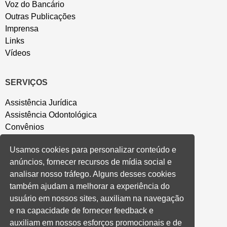
Voz do Bancário
Outras Publicações
Imprensa
Links
Vídeos
SERVIÇOS
Assistência Jurídica
Assistência Odontológica
Convênios
Sede Campestre
Usamos cookies para personalizar conteúdo e
Salão de Festa
anúncios, fornecer recursos de mídia social e
Política de Privacidade
analisar nosso tráfego. Alguns desses cookies
também ajudam a melhorar a experiência do
CONVENÇÃO COLETIVA E ACORDOS
usuário em nossos sites, auxiliam na navegação
e na capacidade de fornecer feedback e
Convenções Coletivas
auxiliam em nossos esforços promocionais e de
Banco do Brasil