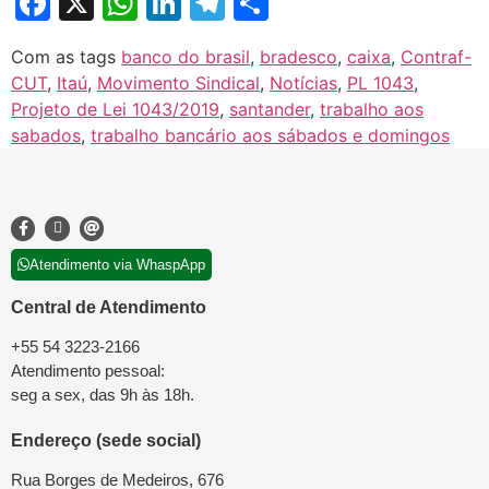
Facebook
X
WhatsApp
LinkedIn
Telegram
Share
Com as tags
banco do brasil
,
bradesco
,
caixa
,
Contraf-
CUT
,
Itaú
,
Movimento Sindical
,
Notícias
,
PL 1043
,
Projeto de Lei 1043/2019
,
santander
,
trabalho aos
sabados
,
trabalho bancário aos sábados e domingos
Atendimento via WhaspApp
Central de Atendimento
+55 54 3223-2166
Atendimento pessoal:
seg a sex, das 9h às 18h.
Endereço (sede social)
Rua Borges de Medeiros, 676