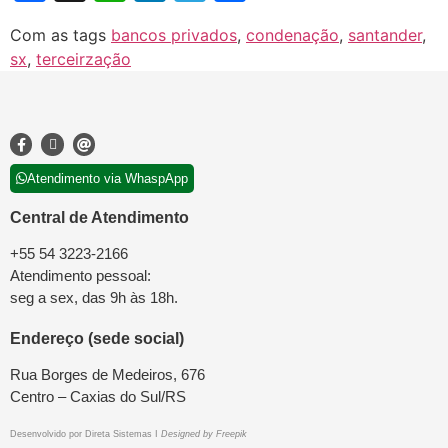
Com as tags
bancos privados
,
condenação
,
santander
,
sx
,
terceirzação
Atendimento via WhaspApp
Central de Atendimento
+55 54 3223-2166
Atendimento pessoal:
seg a sex, das 9h às 18h.
Endereço (sede social)
Rua Borges de Medeiros, 676
Centro – Caxias do Sul/RS
Desenvolvido por
Direta Sistemas
I
Designed by Freepik