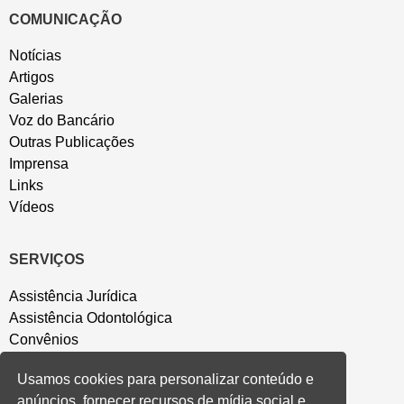
COMUNICAÇÃO
Notícias
Artigos
Galerias
Voz do Bancário
Outras Publicações
Imprensa
Links
Vídeos
SERVIÇOS
Assistência Jurídica
Assistência Odontológica
Convênios
Sede Campestre
Usamos cookies para personalizar conteúdo e
Salão de Festa
anúncios, fornecer recursos de mídia social e